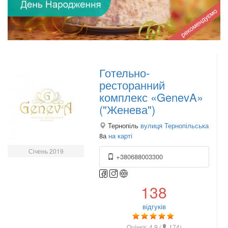
Готельно-
ресторанний
комплекс «GenevA»
("Женева")
Тернопіль
вулиця Тернопільська
8а
на карті
Січень 2019
+380688003300
138
відгуків
Оцінка:
4.9
(
174
)