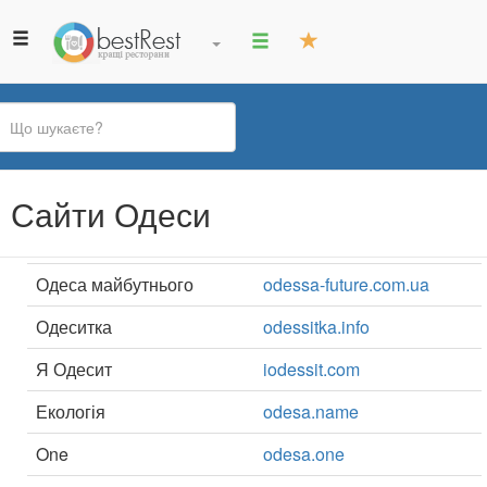
Ви
Сайти Одеси
є
тут
Одеса майбутнього
odessa-future.com.ua
Одеситка
odessitka.info
Я Одесит
iodessit.com
Екологія
odesa.name
One
odesa.one