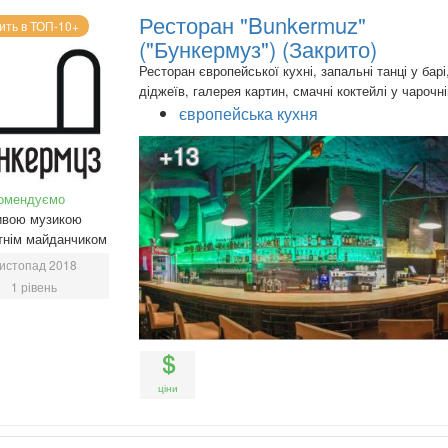
Ресторан "Bunkermuz"
ить в ТОП-10+
("Бункермуз") (Закрито)
Ресторан європейської кухні, запальні танці у барі
діджеїв, галерея картин, смачні коктейлі у чарочні
європейська кухня
+13
омендуємо
ивою музикою
тнім майданчиком
истопад 2018
1 рівень
ціни