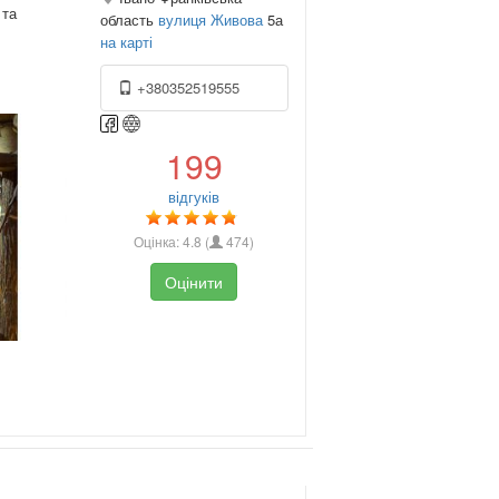
 та
область
вулиця Живова
5а
на карті
+380352519555
199
відгуків
Оцінка:
4.8
(
474
)
Оцінити