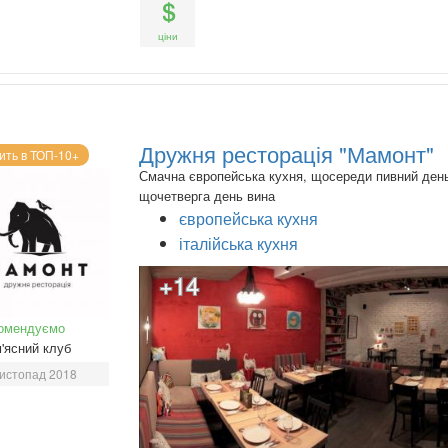
ціни
Дружня ресторація "Мамонт"
ить в ТОП-10+
Смачна європейська кухня, щосереди пивний ден
щочетверга день вина
європейська кухня
італійська кухня
+14
омендуємо
'ясний клуб
истопад 2018