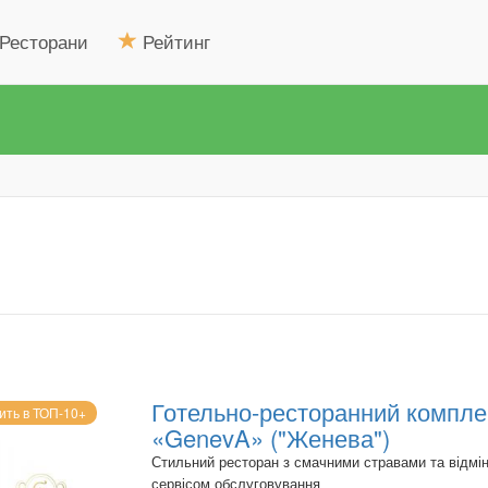
Ресторани
Рейтинг
Готельно-ресторанний компле
ить в ТОП-10+
«GenevA» ("Женева")
Стильний ресторан з смачними стравами та відмі
сервісом обслуговування