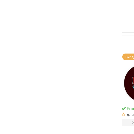
Вход
Рек
для 