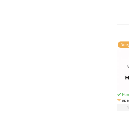
Вход
Рек
як м
Л