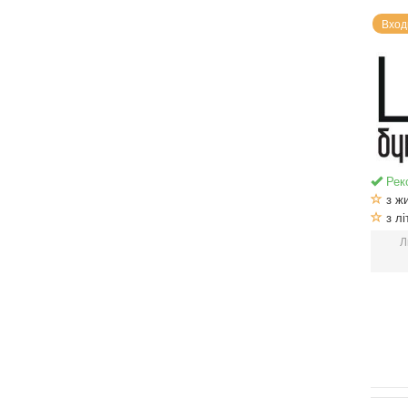
Вход
Рек
з ж
з лі
Л