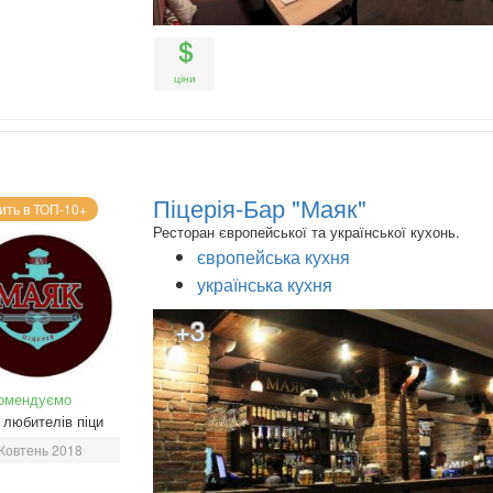
ціни
Піцерія-Бар "Маяк"
ить в ТОП-10+
Ресторан європейської та української кухонь.
європейська кухня
українська кухня
+3
омендуємо
любителів піци
Жовтень 2018