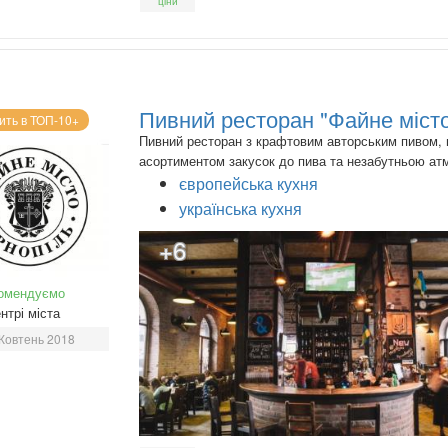
ціни
Пивний ресторан "Файне міст
ить в ТОП-10+
Пивний ресторан з крафтовим авторським пивом,
асортиментом закусок до пива та незабутньою а
європейська кухня
українська кухня
+6
омендуємо
нтрі міста
Жовтень 2018