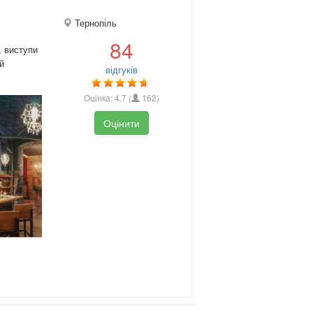
Тернопіль
84
, виступи
й
відгуків
Оцінка:
4.7
(
162
)
Оцінити