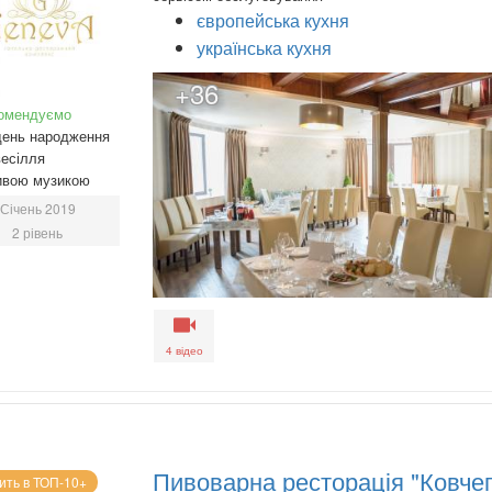
європейська кухня
українська кухня
+36
омендуємо
день народження
есілля
ивою музикою
Січень 2019
2 рівень
4 відео
Пивоварна ресторація "Ковчег
ить в ТОП-10+