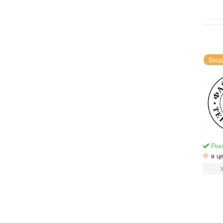
Вход
Рек
в це