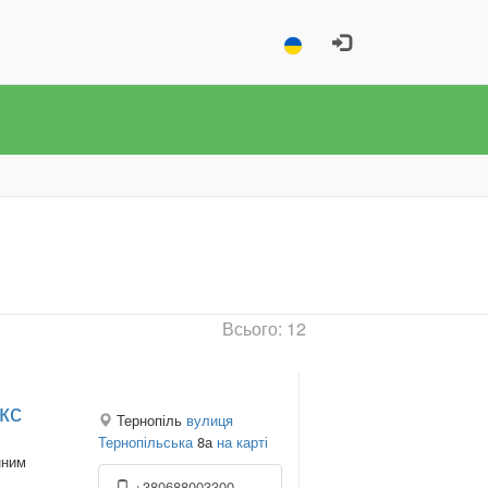
Всього: 12
кс
Тернопіль
вулиця
Тернопільська
8а
на карті
нним
+380688003300