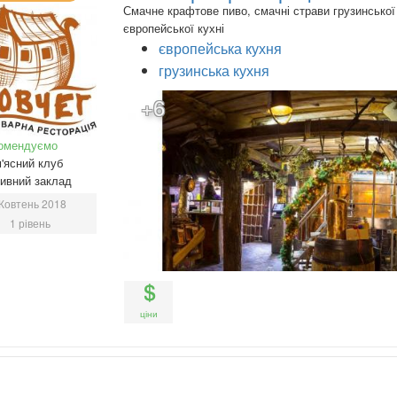
Смачне крафтове пиво, смачні страви грузинської
європейської кухні
європейська кухня
грузинська кухня
+6
омендуємо
'ясний клуб
ивний заклад
Жовтень 2018
1 рівень
ціни