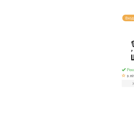
Вход
Рек
з лі