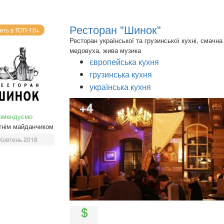
Ресторан "Шинок"
ить в ТОП-10+
Ресторан української та грузинської кухні, смачна
медовуха, жива музика
європейська кухня
грузинська кухня
українська кухня
+4
омендуємо
тнім майданчиком
Жовтень 2018