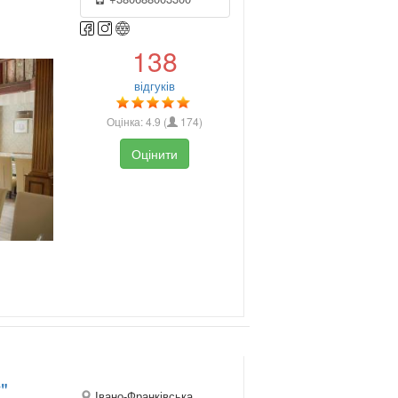
138
відгуків
Оцінка:
4.9
(
174
)
Оцінити
"
Івано-Франківська