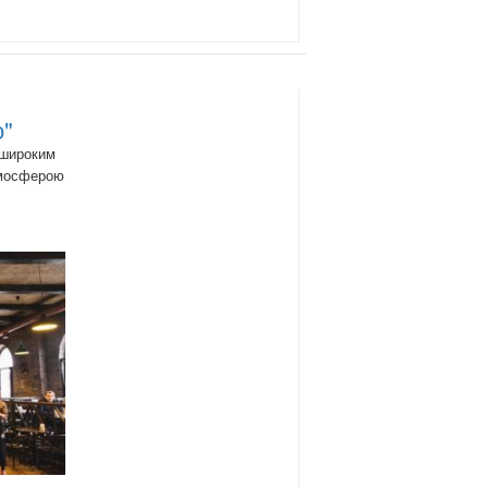
о"
 широким
тмосферою