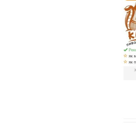
Рек
як м
як п