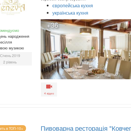
європейська кухня
українська кухня
+36
омендуємо
день народження
есілля
ивою музикою
Січень 2019
2 рівень
4 відео
Пивоварна ресторація "Ковчег
ить в ТОП-10+