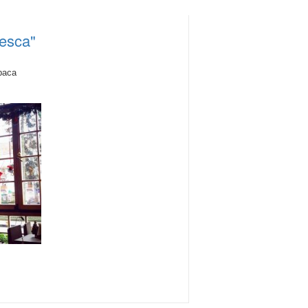
resca"
раса