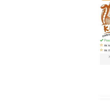
Рек
як м
як п