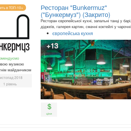
Ресторан "Bunkermuz"
ить в ТОП-10+
("Бункермуз") (Закрито)
Ресторан європейської кухні, запальні танці у барі
діджеїв, галерея картин, смачні коктейлі у чарочні
європейська кухня
+13
омендуємо
ивою музикою
тнім майданчиком
истопад 2018
1 рівень
ціни