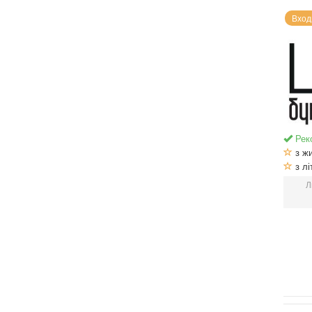
Вход
Рек
з ж
з лі
Л