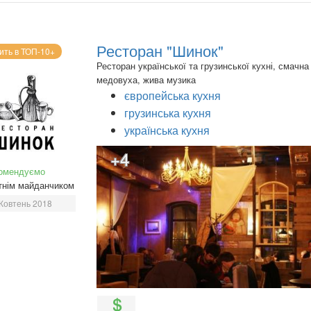
Ресторан "Шинок"
ить в ТОП-10+
Ресторан української та грузинської кухні, смачна
медовуха, жива музика
європейська кухня
грузинська кухня
українська кухня
+4
омендуємо
тнім майданчиком
Жовтень 2018