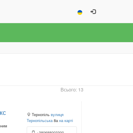
Всього: 13
кс
Тернопіль
вулиця
Тернопільська
8а
на карті
нним
+380688003300