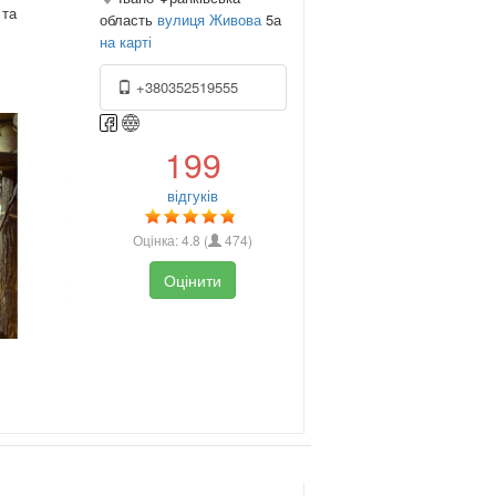
 та
область
вулиця Живова
5а
на карті
+380352519555
199
відгуків
Оцінка:
4.8
(
474
)
Оцінити