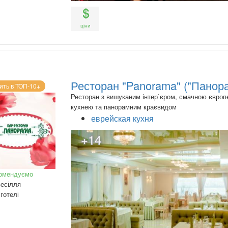
ціни
Ресторан "Panorama" ("Панор
ить в ТОП-10+
Ресторан з вишуканим інтер`єром, смачною євро
кухнею та панорамним краєвидом
еврейская кухня
+14
омендуємо
есілля
готелі