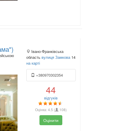
ама")
Івано-Франківська
пейською
область
вулиця Замкова
14
на карті
+380970302354
44
відгуків
Оцінка:
4.5
(
108
)
Оцінити