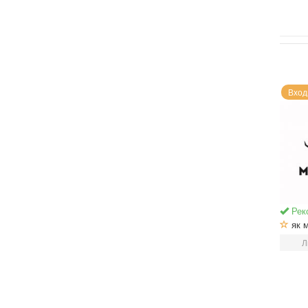
Вход
Рек
як м
Л