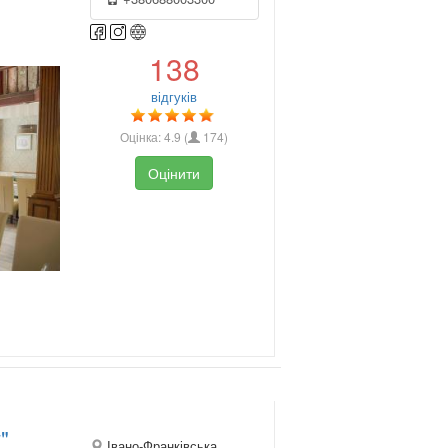
138
відгуків
Оцінка:
4.9
(
174
)
Оцінити
"
Івано-Франківська