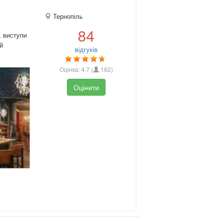
Тернопіль
84
, виступи
й
відгуків
Оцінка:
4.7
(
162
)
Оцінити