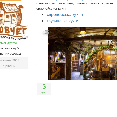
Смачне крафтове пиво, смачні страви грузинської
європейської кухні
європейська кухня
грузинська кухня
+6
омендуємо
'ясний клуб
ивний заклад
Жовтень 2018
1 рівень
ціни