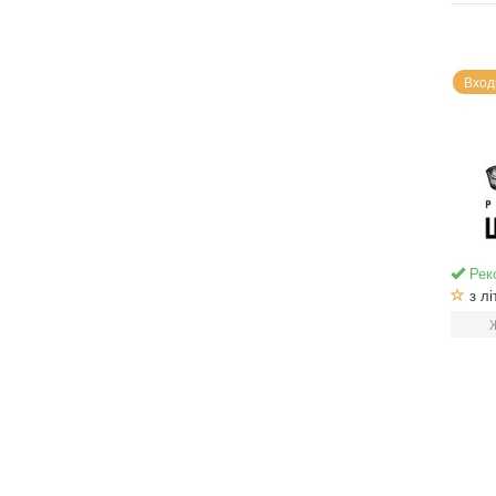
Вход
Рек
з лі