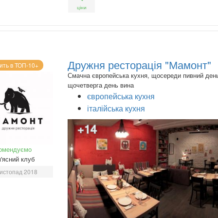
ціни
Дружня ресторація "Мамонт"
ить в ТОП-10+
Смачна європейська кухня, щосереди пивний ден
щочетверга день вина
європейська кухня
італійська кухня
+14
омендуємо
'ясний клуб
истопад 2018