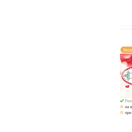
Вход
Рек
на в
при 