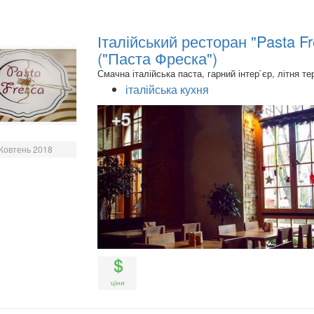
Італійський ресторан "Pasta F
("Паста Фреска")
Смачна італійська паста, гарний інтер`єр, літня те
італійська кухня
+5
Жовтень 2018
ціни