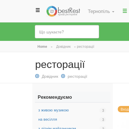
Тернопіль
Ви
Home
»
Довідник
»
ресторації
є
ресторації
тут
Зняти
Довідник
Зняти
ресторації
фільтр:
фільтр:
Довідник
ресторації
Рекомендуємо
Вход
з живою музикою
Вибрати
3
фільтр:
на весілля
Вибрати
3
з
фільтр:
живою
з літнім майданчиком
Вибрати
2