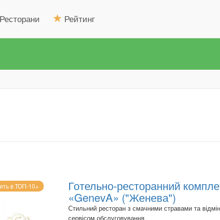
Ресторани
Рейтинг
Готельно-ресторанний компле
ить в ТОП-10+
«GenevA» ("Женева")
Стильний ресторан з смачними стравами та відмі
сервісом обслуговування